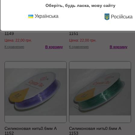
Оберіть, будь ласка, мову сайту
Українська
Російська
Силиконовая нить0.6мм А
Силиконовая нить0.6мм А
1149
1151
Цена:
22,00 грн.
Цена:
22,00 грн.
К сравнению
В корзину
К сравнению
В корзину
Силиконовая нить0.6мм А
Силиконовая нить0.6мм А
1152
1153