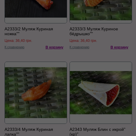
А2333/2 Муляж Куриная
А2333/3 Муляж Куриное
ножка""
бёдрышко""
Цена:
36,40 грн.
Цена:
36,40 грн.
К сравнению
В корзину
К сравнению
В корзину
А2333/4 Муляж Куриная
А2343 Муляж Блин с икрой"
лапка""
(кр)"