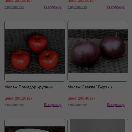
Цена:
281,00 грн.
Цена:
281,00 грн.
К сравнению
В корзину
К сравнению
В корзину
Муляж Помидор крупный
Муляж Свёкла( Буряк )
Цена:
265,20 грн.
Цена:
296,40 грн.
К сравнению
В корзину
К сравнению
В корзину