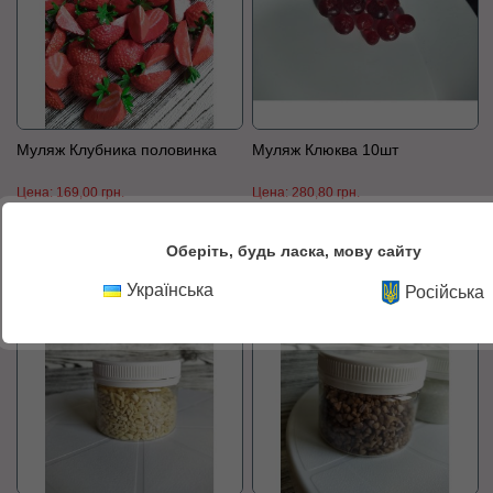
Муляж Клубника половинка
Муляж Клюква 10шт
Цена:
169,00 грн.
Цена:
280,80 грн.
К сравнению
В корзину
К сравнению
В корзину
Оберіть, будь ласка, мову сайту
Українська
Російська