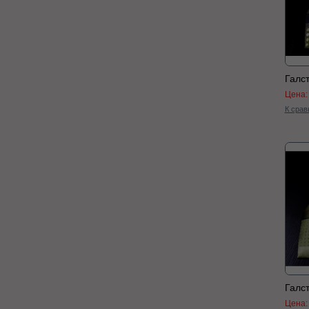
Галс
Цена
К срав
Галс
Цена