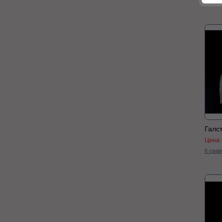
К срав
Галс
Цена
К срав