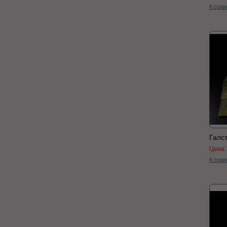
К срав
Галс
Цена
К срав