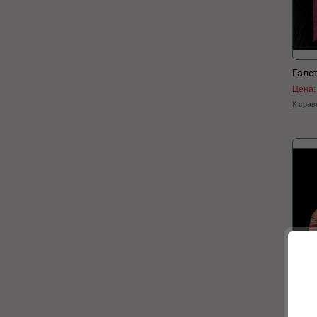
Галс
Цена
К срав
Галс
Цена