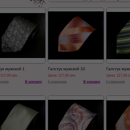
ук мужской 1
Галстук мужской 10
Галстук муж
:
117,00 грн.
Цена:
117,00 грн.
Цена:
117,00 г
нению
В корзину
К сравнению
В корзину
К сравнению