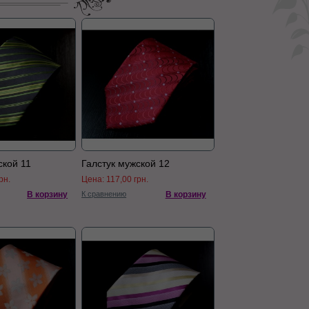
ской 11
Галстук мужской 12
рн.
Цена:
117,00 грн.
В корзину
К сравнению
В корзину