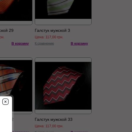
ской 29
Галстук мужской 3
рн.
Цена:
117,00 грн.
В корзину
К сравнению
В корзину
ской 32
Галстук мужской 33
рн.
Цена:
117,00 грн.