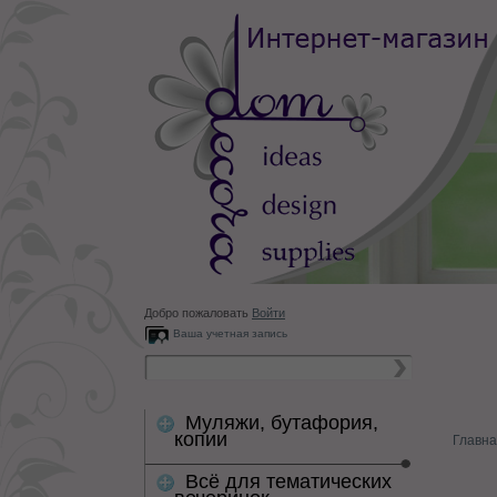
Добро пожаловать
Войти
Ваша учетная запись
Муляжи, бутафория,
копии
Главна
Всё для тематических