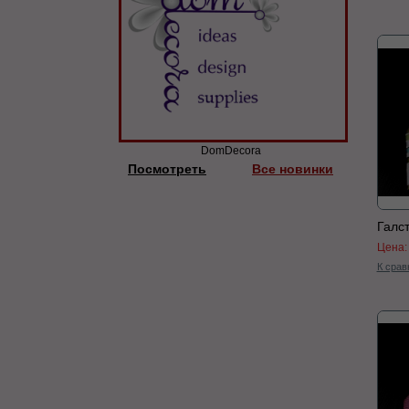
DomDecora
Посмотреть
Все новинки
Галс
Цена
К срав