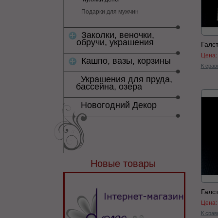
Подарки для мужчин
Заколки, веночки,
обручи, украшения
Галс
Цена
Кашпо, вазы, корзины
К срав
Украшения для пруда,
бассейна, озера
Новогодний Декор
Новые товары
Галс
Цена
К срав