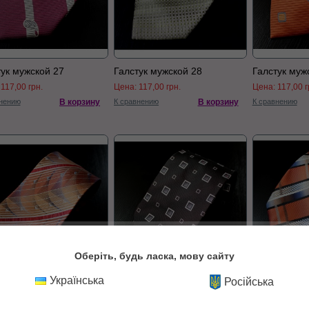
тук мужской 27
Галстук мужской 28
Галстук муж
:
117,00 грн.
Цена:
117,00 грн.
Цена:
117,00 г
нению
В корзину
К сравнению
В корзину
К сравнению
Оберіть, будь ласка, мову сайту
тук мужской 30
Галстук мужской 31
Галстук муж
Українська
Російська
:
117,00 грн.
Цена:
117,00 грн.
Цена:
117,00 г