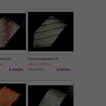
ской 25
Галстук мужской 26
рн.
Цена:
117,00 грн.
В корзину
К сравнению
В корзину