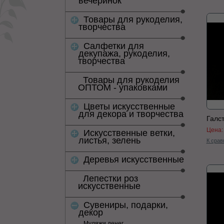
вечеринок
Товары для рукоделия,
творчества
Салфетки для
декупажа, рукоделия,
творчества
Товары для рукоделия
ОПТОМ - упаковками
Цветы искусственные
для декора и творчества
Галст
Цена
Искусственные ветки,
листья, зелень
К срав
Деревья искусственные
Лепестки роз
искусственные
Сувениры, подарки,
декор
Муляжи денег