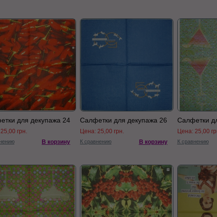
етки для декупажа 24
Салфетки для декупажа 26
Салфетки д
:
25,00 грн.
Цена:
25,00 грн.
Цена:
25,00 гр
нению
В корзину
К сравнению
В корзину
К сравнению