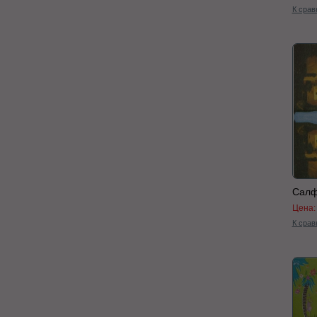
К срав
Салф
Цена
К срав