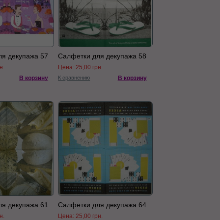
ля декупажа 57
Салфетки для декупажа 58
н.
Цена:
25,00 грн.
В корзину
К сравнению
В корзину
ля декупажа 61
Салфетки для декупажа 64
н.
Цена:
25,00 грн.