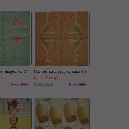
ля декупажа 27
Салфетки для декупажа 28
н.
Цена:
25,00 грн.
В корзину
К сравнению
В корзину