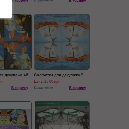
В корзину
К сравнению
В корзину
ля декупажа 48
Салфетки для декупажа 5
н.
Цена:
25,00 грн.
В корзину
К сравнению
В корзину