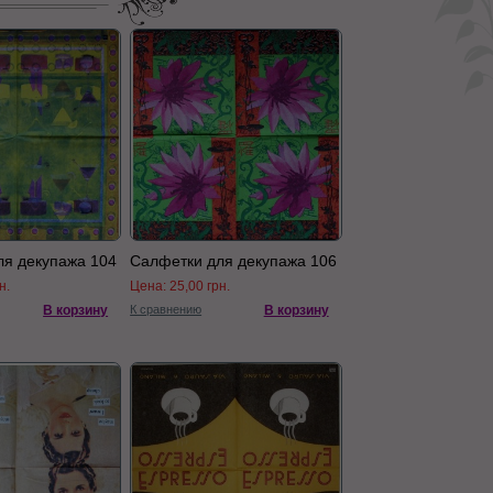
ля декупажа 104
Салфетки для декупажа 106
н.
Цена:
25,00 грн.
В корзину
К сравнению
В корзину