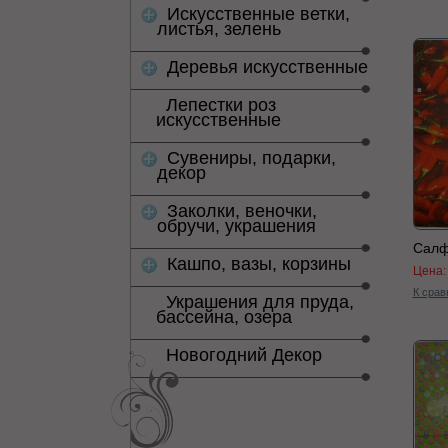
Искусственные ветки,
листья, зелень
Деревья искусственные
Лепестки роз
искусственные
Сувениры, подарки,
декор
Заколки, веночки,
обручи, украшения
Салф
Кашпо, вазы, корзины
Цена
К срав
Украшения для пруда,
бассейна, озера
Новогодний Декор