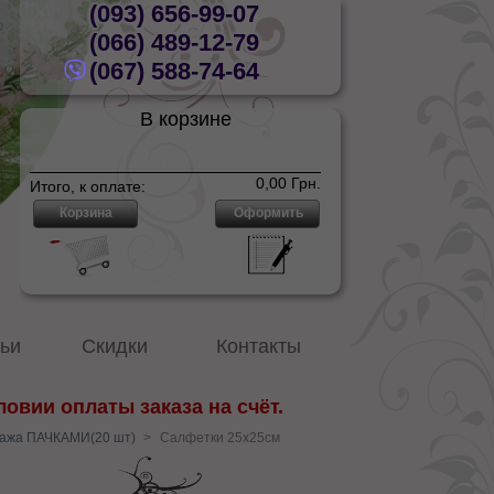
(093) 656-99-07
р
(066) 489-12-79
(067) 588-74-64
В корзине
Нет товаров
0,00 Грн.
Итого, к оплате:
Корзина
Оформить
ьи
Скидки
Контакты
овии оплаты заказа на счёт.
пажа ПАЧКАМИ(20 шт)
>
Салфетки 25х25см
м