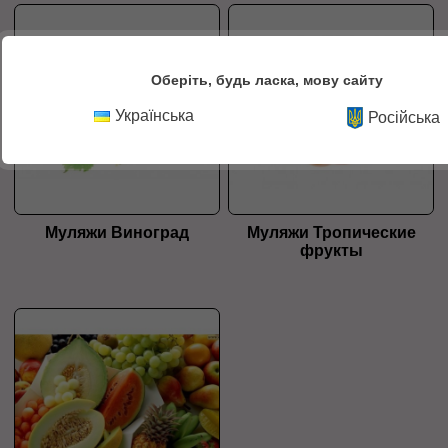
Оберіть, будь ласка, мову сайту
Українська
Російська
Муляжи Виноград
Муляжи Тропические
фрукты