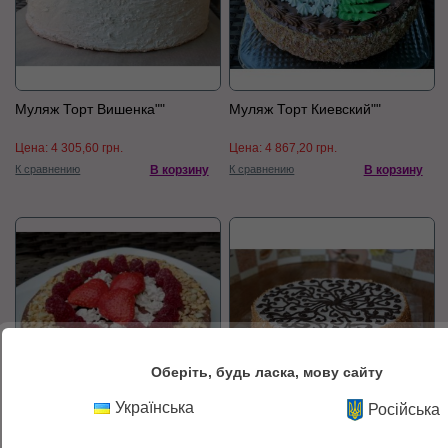
Муляж Торт Вишенка""
Муляж Торт Киевский""
Цена:
4 305,60 грн.
Цена:
4 867,20 грн.
К сравнению
В корзину
К сравнению
В корзину
Оберіть, будь ласка, мову сайту
Українська
Російська
Муляж Торт Малина Клубника
Муляж Торт Медовик""