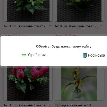
А2313/3 Тюльпаны букет 7 шт.
А2313/4 Тюльпаны букет 7 шт.
Цена:
102,00 грн.
Цена:
102,00 грн.
К сравнению
В корзину
К сравнению
В корзину
Оберіть, будь ласка, мову сайту
Українська
Російська
А2313/5 Тюльпаны букет 7 шт.
Орхидея из латекса 10