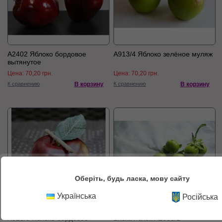
А2402 Яблоко бордовое
А913/4 Яблоко зелёное муляж
вытянутое
Цена:
70,20 грн.
Цена:
70,20 грн.
К сравнению
В корзину
К сравнению
В корзину
Оберіть, будь ласка, мову сайту
Українська
Російська
А913/5 Яблоко бордовое
Вязка яблок А1685/1