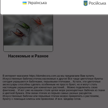
Українська
Російська
Насекомые и Разное
В интернет-магазине https://domdecora.com.ua мы предлагаем Вам купить
Искусственные бабочки,птички,насекомые и другое Все чаще цветочные букеты
сегодня украшаются бабочками, перьевыми птичками... Кстати, эти цветочные
аксессуары способны сделать особенным не просто букет, но и могут стать
настоящим украшением для комнатных растений... Можно подключить свою
фантазию... И вот уже на вашем столе целое море разноцветных бабочек из ткани
и цветной бумаги. Или океан птичек из перьев самых разных расцветок.
Искусственные бабочки или перьевые птички можно прикрепить к растениям,
букету с помощью клипсы или проволоки. И все. Шедевр готов.