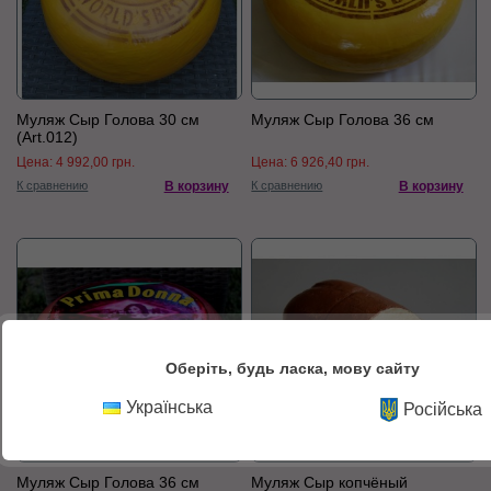
Муляж Сыр Голова 30 см
Муляж Сыр Голова 36 см
(Art.012)
Цена:
4 992,00 грн.
Цена:
6 926,40 грн.
К сравнению
В корзину
К сравнению
В корзину
Оберіть, будь ласка, мову сайту
Українська
Російська
Муляж Сыр Голова 36 см
Муляж Сыр копчёный