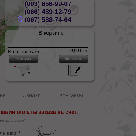
(093) 656-99-07
р
(066) 489-12-79
(067) 588-74-64
В корзине
Нет товаров
0,00 Грн.
Итого, к оплате:
Корзина
Оформить
ьи
Скидки
Контакты
овии оплаты заказа на счёт.
ное крылышко""
лышко""