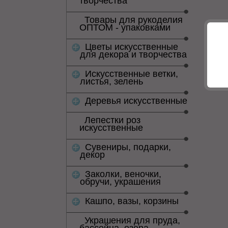
творчества
Товары для рукоделия
ОПТОМ - упаковками
Цветы искусственные
для декора и творчества
Искусственные ветки,
листья, зелень
Деревья искусственные
Лепестки роз
искусственные
Сувениры, подарки,
декор
Заколки, веночки,
обручи, украшения
Кашпо, вазы, корзины
Украшения для пруда,