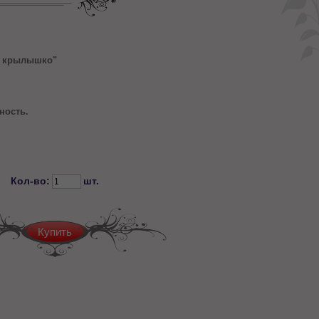
е крылышко"
ность.
Кол-во:
шт.
Купить