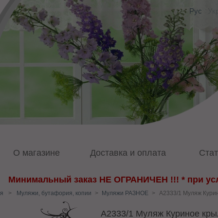
Рус
Ук
О магазине
Доставка и оплата
Стат
Минимальный заказ НЕ ОГРАНИЧЕН !!! * при усл
я
>
Муляжи, бутафория, копии
>
Муляжи РАЗНОЕ
>
А2333/1 Муляж Кури
А2333/1 Муляж Куриное кры